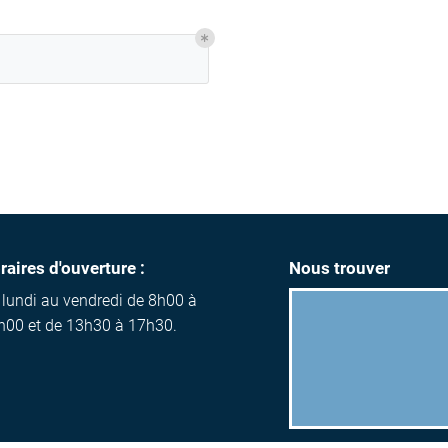
ment en
raires d'ouverture :
Nous trouver
 lundi au vendredi de 8h00 à
h00 et de 13h30 à 17h30.