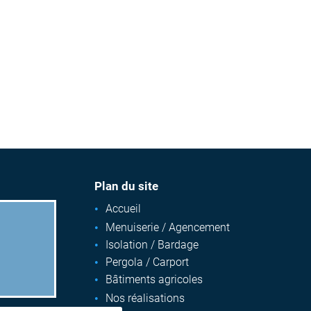
Plan du site
Accueil
Menuiserie / Agencement
Isolation / Bardage
Pergola / Carport
Bâtiments agricoles
Nos réalisations