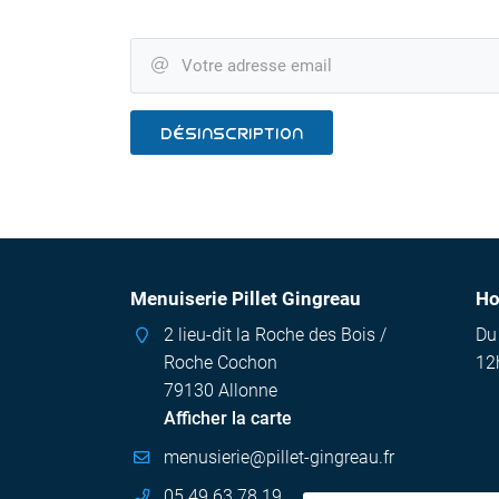
l'adresse email indiqué ci-dessus. Vous pouvez vous désinscrire à tout mo
utilisant
le formulaire de désinscription
.
Votre adresse email

INSCRIPTION
DÉSINSCRIPTION
Menuiserie Pillet Gingreau
Ho
2 lieu-dit la Roche des Bois /
Du
Roche Cochon
12
79130 Allonne
Afficher la carte
05 49 63 78 19